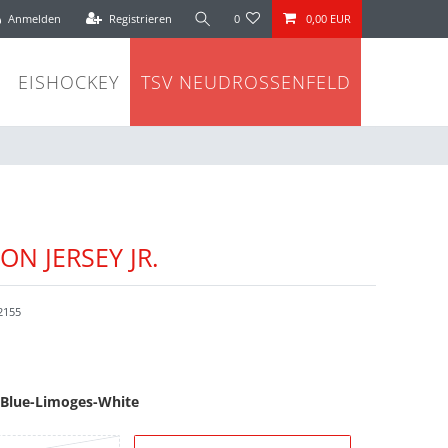
Anmelden
Registrieren
0
0,00 EUR
EISHOCKEY
TSV NEUDROSSENFELD
ON JERSEY JR.
2155
c Blue-Limoges-White