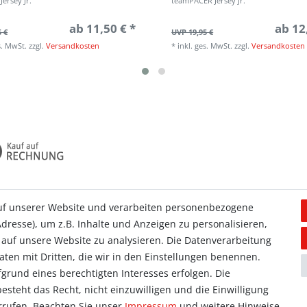
Jersey Jr.
teamPACER Jersey Jr.
ab 11,50 € *
ab 12
5 €
UVP 19,95 €
s. MwSt.
zzgl.
Versandkosten
*
inkl. ges. MwSt.
zzgl.
Versandkosten
uf unserer Website und verarbeiten personenbezogene
dresse), um z.B. Inhalte und Anzeigen zu personalisieren,
Allgemein
 auf unsere Website zu analysieren. Die Datenverarbeitung
Kontakt
Daten mit Dritten, die wir in den Einstellungen benennen.
ieren
Datenschutzerklärung
grund eines berechtigten Interesses erfolgen. Die
orb
AGB
steht das Recht, nicht einzuwilligen und die Einwilligung
se
Impressum
rrufen. Beachten Sie unser
Impressum
und weitere Hinweise