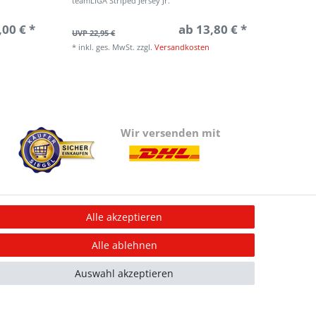
teamLIGA Striped Jersey Jr.
teamLIGA
,00 € *
ab 13,80 € *
UVP 22,95 €
UVP 9,95
*
inkl. ges. MwSt.
zzgl.
Versandkosten
*
inkl. g
Wir versenden mit
Alle akzeptieren
Information
Alle ablehnen
Informationen für Vereine
Informationen zur Beflockung
Auswahl akzeptieren
Newsletter-Anmeldung