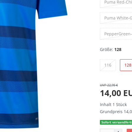
Puma Red-Chi
Puma White-G
PepperGreen
Größe:
128
116
128
UVP 22,95 €
14,00 
Inhalt
1
Stück
Grundpreis
14,0
Sofort versandferti