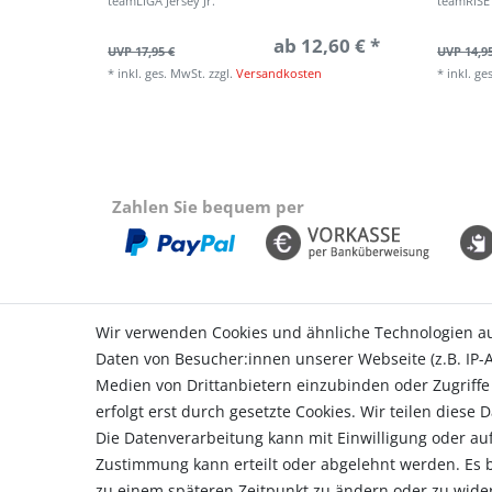
teamLIGA Jersey Jr.
teamRISE 
ab 12,60 € *
UVP 17,95 €
UVP 14,9
*
inkl. ges. MwSt.
zzgl.
Versandkosten
*
inkl. ge
Zahlen Sie bequem per
Wir verwenden Cookies und ähnliche Technologien a
Daten von Besucher:innen unserer Webseite (z.B. IP-A
Einkaufen
Konto
Medien von Drittanbietern einzubinden oder Zugriffe
Zahlungsarten
Login
erfolgt erst durch gesetzte Cookies. Wir teilen diese 
Versandarten & -kosten
Registr
Die Datenverarbeitung kann mit Einwilligung oder auf
Widerrufsrecht
Warenk
Zustimmung kann erteilt oder abgelehnt werden. Es be
Vertrag widerrufen
Zur Kas
zu einem späteren Zeitpunkt zu ändern oder zu wide