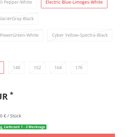
li Pepper-White
Electric Blue-Limoges-White
lacierGray-Black
-PowerGreen-White
Cyber Yellow-Spectra-Black
140
152
164
176
*
EUR
0 € / Stück
g, Lieferzeit 1 - 3 Werktage