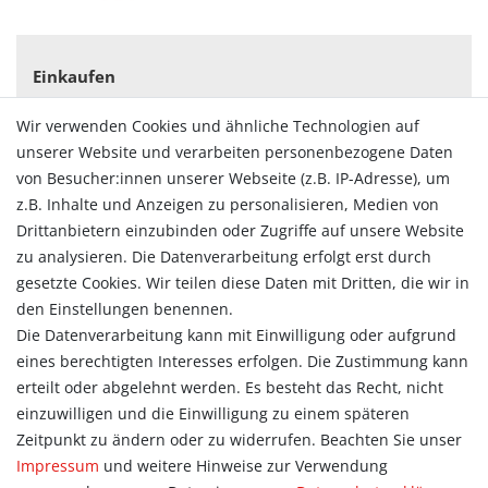
Einkaufen
Zahlungsarten
Wir verwenden Cookies und ähnliche Technologien auf
Versandarten & -kosten
unserer Website und verarbeiten personenbezogene Daten
Widerrufsrecht
von Besucher:innen unserer Webseite (z.B. IP-Adresse), um
Vertrag widerrufen
z.B. Inhalte und Anzeigen zu personalisieren, Medien von
Konto
Drittanbietern einzubinden oder Zugriffe auf unsere Website
Login
zu analysieren. Die Datenverarbeitung erfolgt erst durch
Registrieren
gesetzte Cookies. Wir teilen diese Daten mit Dritten, die wir in
Warenkorb
den Einstellungen benennen.
Zur Kasse
Die Datenverarbeitung kann mit Einwilligung oder aufgrund
eines berechtigten Interesses erfolgen. Die Zustimmung kann
Allgemein
erteilt oder abgelehnt werden. Es besteht das Recht, nicht
Kontakt
einzuwilligen und die Einwilligung zu einem späteren
Datenschutzerklärung
Zeitpunkt zu ändern oder zu widerrufen. Beachten Sie unser
AGB
Impressum
und weitere Hinweise zur Verwendung
Impressum