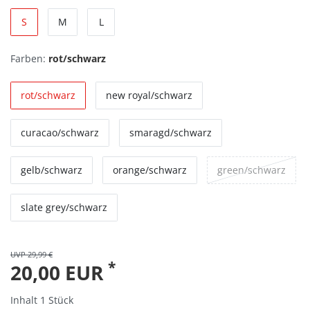
S
M
L
Farben:
rot/schwarz
rot/schwarz
new royal/schwarz
curacao/schwarz
smaragd/schwarz
gelb/schwarz
orange/schwarz
green/schwarz
slate grey/schwarz
UVP 29,99 €
*
20,00 EUR
Inhalt
1
Stück