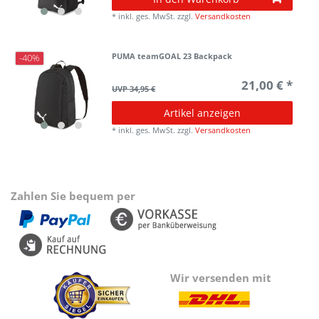
*
inkl. ges. MwSt.
zzgl.
Versandkosten
PUMA teamGOAL 23 Backpack
-40%
21,00 € *
UVP 34,95 €
Artikel anzeigen
*
inkl. ges. MwSt.
zzgl.
Versandkosten
Zahlen Sie bequem per
Wir versenden mit