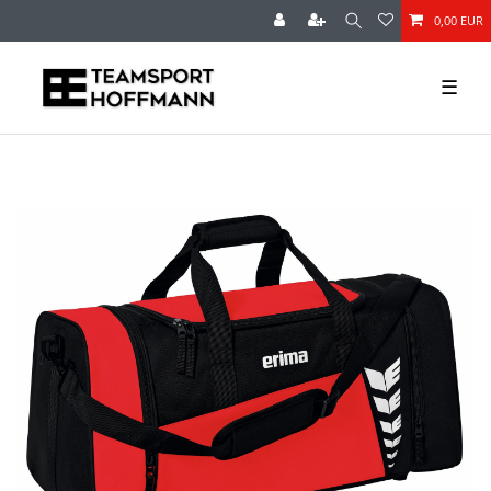
0,00 EUR
☰