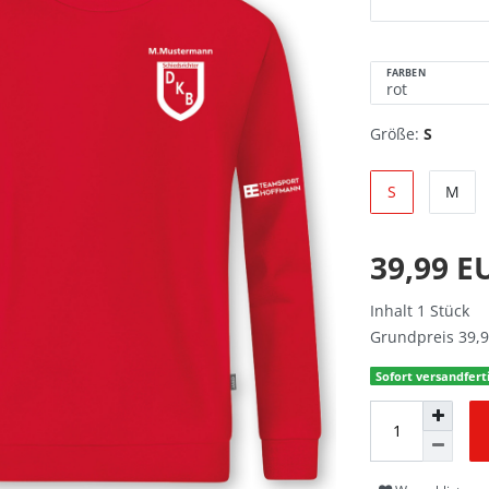
FARBEN
Größe:
S
S
M
39,99 
Inhalt
1
Stück
Grundpreis
39,9
Sofort versandferti