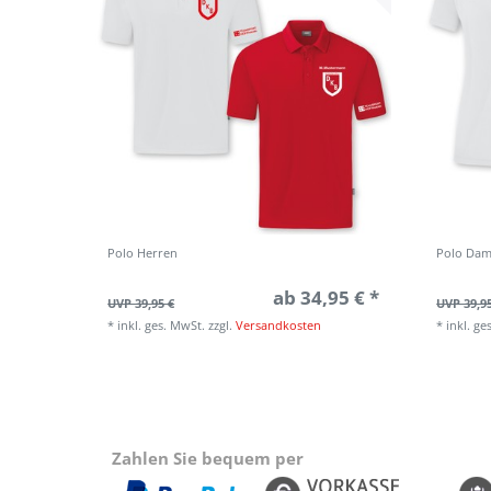
Polo Herren
Polo Da
ab 34,95 € *
UVP 39,95 €
UVP 39,9
*
inkl. ges. MwSt.
zzgl.
Versandkosten
*
inkl. ge
Zahlen Sie bequem per