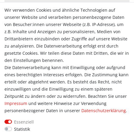
Zahlungsarten
Wir verwenden Cookies und ähnliche Technologien auf
Versandarten & -kosten
unserer Website und verarbeiten personenbezogene Daten
Widerrufsrecht
von Besucher:innen unserer Webseite (z.B. IP-Adresse), um
Vertrag widerrufen
z.B. Inhalte und Anzeigen zu personalisieren, Medien von
Konto
Drittanbietern einzubinden oder Zugriffe auf unsere Website
Login
zu analysieren. Die Datenverarbeitung erfolgt erst durch
Registrieren
gesetzte Cookies. Wir teilen diese Daten mit Dritten, die wir in
Warenkorb
den Einstellungen benennen.
Zur Kasse
Die Datenverarbeitung kann mit Einwilligung oder aufgrund
eines berechtigten Interesses erfolgen. Die Zustimmung kann
Allgemein
erteilt oder abgelehnt werden. Es besteht das Recht, nicht
Kontakt
einzuwilligen und die Einwilligung zu einem späteren
Datenschutzerklärung
Zeitpunkt zu ändern oder zu widerrufen. Beachten Sie unser
AGB
Impressum
und weitere Hinweise zur Verwendung
Impressum
personenbezogener Daten in unserer
Daten­schutz­erklärung
.
Information
Essenziell
Informationen für Vereine
Statistik
Informationen zur Beflockung