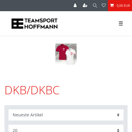
0,00 EUR
☰
DKB/DKBC