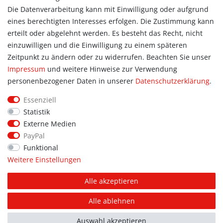
Zur Kasse
Die Datenverarbeitung kann mit Einwilligung oder aufgrund
eines berechtigten Interesses erfolgen. Die Zustimmung kann
Allgemein
erteilt oder abgelehnt werden. Es besteht das Recht, nicht
Kontakt
einzuwilligen und die Einwilligung zu einem späteren
Datenschutzerklärung
Zeitpunkt zu ändern oder zu widerrufen. Beachten Sie unser
AGB
Impressum
und weitere Hinweise zur Verwendung
Impressum
personenbezogener Daten in unserer
Daten­schutz­erklärung
.
Information
Essenziell
Informationen für Vereine
Statistik
Informationen zur Beflockung
Externe Medien
Newsletter-Anmeldung
PayPal
Funktional
Weitere Einstellungen
© Copyright 2026 | Alle Rechte vorbehalten. Sport Hoffmann.
Alle akzeptieren
Unsere Shopmarken: PUMA, addidas, JAKO, erima.
Alle ablehnen
FOLGE UNS AUF
FACEBOOK
Auswahl akzeptieren