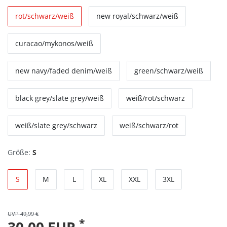
rot/schwarz/weiß
new royal/schwarz/weiß
curacao/mykonos/weiß
new navy/faded denim/weiß
green/schwarz/weiß
black grey/slate grey/weiß
weiß/rot/schwarz
weiß/slate grey/schwarz
weiß/schwarz/rot
Größe:
S
S
M
L
XL
XXL
3XL
UVP 49,99 €
*
30,00 EUR