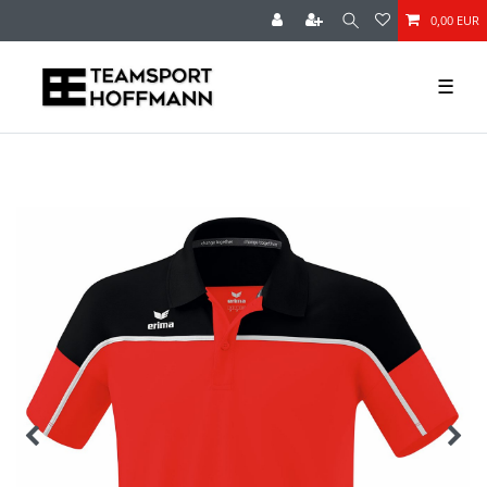
0,00 EUR
☰