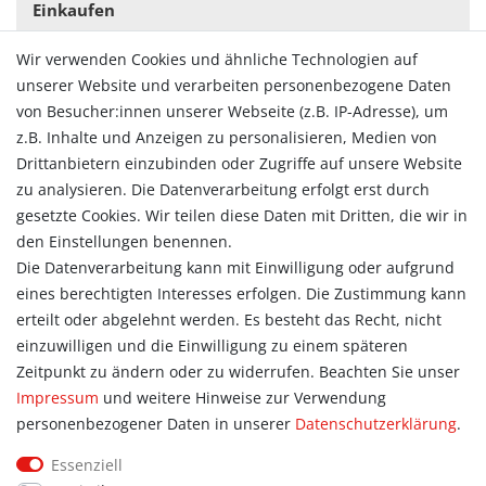
Einkaufen
Zahlungsarten
Wir verwenden Cookies und ähnliche Technologien auf
Versandarten & -kosten
unserer Website und verarbeiten personenbezogene Daten
Widerrufsrecht
von Besucher:innen unserer Webseite (z.B. IP-Adresse), um
Vertrag widerrufen
z.B. Inhalte und Anzeigen zu personalisieren, Medien von
Konto
Drittanbietern einzubinden oder Zugriffe auf unsere Website
Login
zu analysieren. Die Datenverarbeitung erfolgt erst durch
Registrieren
gesetzte Cookies. Wir teilen diese Daten mit Dritten, die wir in
Warenkorb
den Einstellungen benennen.
Zur Kasse
Die Datenverarbeitung kann mit Einwilligung oder aufgrund
eines berechtigten Interesses erfolgen. Die Zustimmung kann
Allgemein
erteilt oder abgelehnt werden. Es besteht das Recht, nicht
Kontakt
einzuwilligen und die Einwilligung zu einem späteren
Datenschutzerklärung
Zeitpunkt zu ändern oder zu widerrufen. Beachten Sie unser
AGB
Impressum
und weitere Hinweise zur Verwendung
Impressum
personenbezogener Daten in unserer
Daten­schutz­erklärung
.
Information
Essenziell
Informationen für Vereine