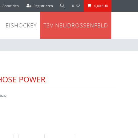
Anmelden
Registrieren
0
0,00 EUR
EISHOCKEY
TSV NEUDROSSENFELD
THOSE POWER
9692