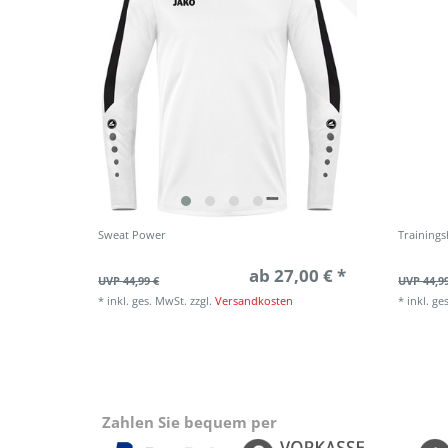
Sweat Power
Training
ab 27,00 € *
UVP 44,99 €
UVP 44,9
*
inkl. ges. MwSt.
zzgl.
Versandkosten
*
inkl. ge
Zahlen Sie bequem per