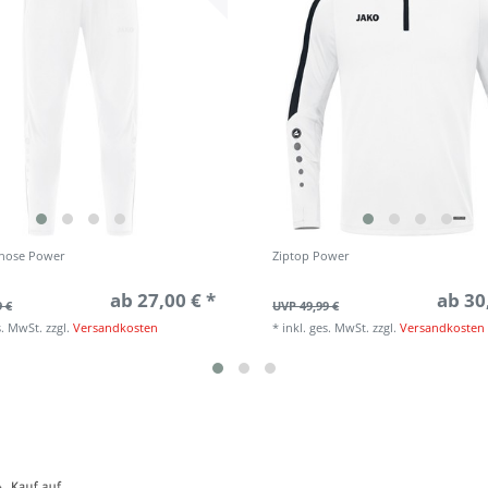
shose Power
Ziptop Power
ab 27,00 € *
ab 30
9 €
UVP 49,99 €
s. MwSt.
zzgl.
Versandkosten
*
inkl. ges. MwSt.
zzgl.
Versandkosten