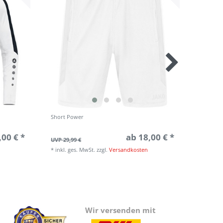
Short Power
Trikot P
,00 € *
ab 18,00 € *
UVP 29,99 €
UVP 24,9
*
inkl. ges. MwSt.
zzgl.
Versandkosten
*
inkl. g
Wir versenden mit