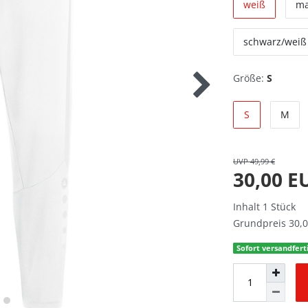
weiß
ma
schwarz/weiß
Größe:
S
S
M
UVP 49,99 €
30,00 
Inhalt
1
Stück
Grundpreis
30,0
Sofort versandferti