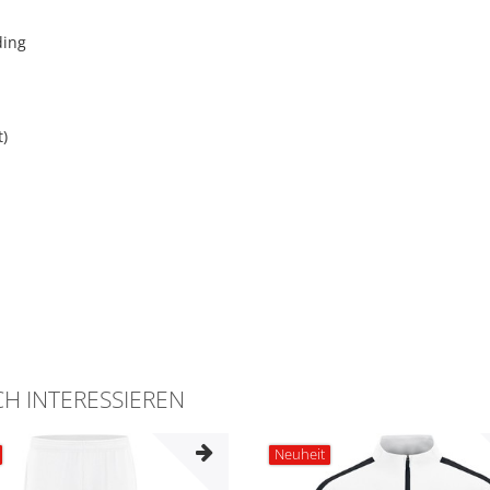
ding
t)
H INTERESSIEREN
Neuheit