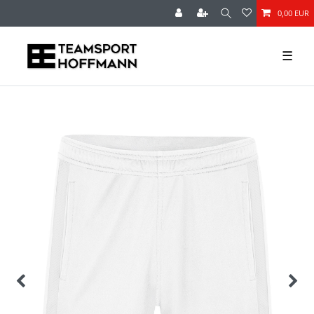
0,00 EUR
☰