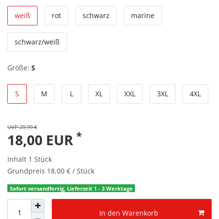
weiß
rot
schwarz
marine
schwarz/weiß
Größe:
S
S
M
L
XL
XXL
3XL
4XL
UVP 29,99 €
*
18,00 EUR
Inhalt
1
Stück
Grundpreis
18,00 € / Stück
Sofort versandfertig, Lieferzeit 1 - 3 Werktage
In den Warenkorb