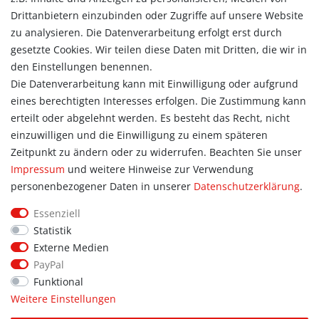
Konto
Drittanbietern einzubinden oder Zugriffe auf unsere Website
Login
zu analysieren. Die Datenverarbeitung erfolgt erst durch
Registrieren
gesetzte Cookies. Wir teilen diese Daten mit Dritten, die wir in
Warenkorb
den Einstellungen benennen.
Zur Kasse
Die Datenverarbeitung kann mit Einwilligung oder aufgrund
eines berechtigten Interesses erfolgen. Die Zustimmung kann
Allgemein
erteilt oder abgelehnt werden. Es besteht das Recht, nicht
Kontakt
einzuwilligen und die Einwilligung zu einem späteren
Datenschutzerklärung
Zeitpunkt zu ändern oder zu widerrufen. Beachten Sie unser
AGB
Impressum
und weitere Hinweise zur Verwendung
Impressum
personenbezogener Daten in unserer
Daten­schutz­erklärung
.
Information
Essenziell
Informationen für Vereine
Statistik
Informationen zur Beflockung
Externe Medien
Newsletter-Anmeldung
PayPal
Funktional
Weitere Einstellungen
© Copyright 2026 | Alle Rechte vorbehalten. Sport Hoffmann.