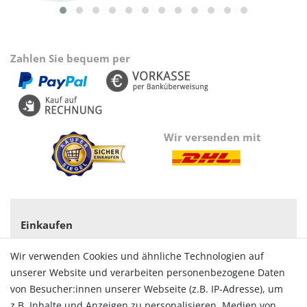
Zahlen Sie bequem per
Wir versenden mit
Einkaufen
Zahlungsarten
Wir verwenden Cookies und ähnliche Technologien auf
Versandarten & -kosten
unserer Website und verarbeiten personenbezogene Daten
Widerrufsrecht
von Besucher:innen unserer Webseite (z.B. IP-Adresse), um
Vertrag widerrufen
z.B. Inhalte und Anzeigen zu personalisieren, Medien von