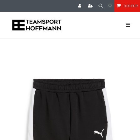
0,00 EUR
☰