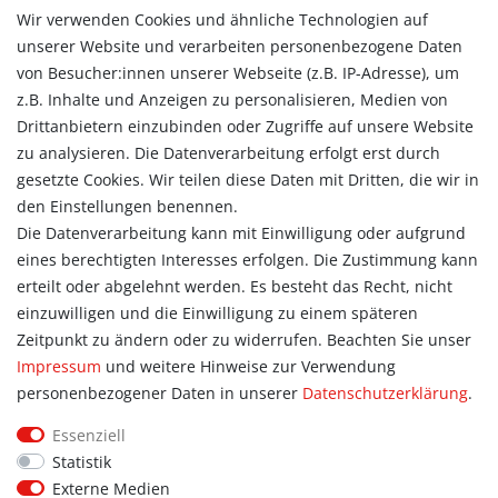
Wir verwenden Cookies und ähnliche Technologien auf
Versandarten & -kosten
unserer Website und verarbeiten personenbezogene Daten
Widerrufsrecht
von Besucher:innen unserer Webseite (z.B. IP-Adresse), um
Vertrag widerrufen
z.B. Inhalte und Anzeigen zu personalisieren, Medien von
Konto
Drittanbietern einzubinden oder Zugriffe auf unsere Website
Login
zu analysieren. Die Datenverarbeitung erfolgt erst durch
Registrieren
gesetzte Cookies. Wir teilen diese Daten mit Dritten, die wir in
Warenkorb
den Einstellungen benennen.
Zur Kasse
Die Datenverarbeitung kann mit Einwilligung oder aufgrund
eines berechtigten Interesses erfolgen. Die Zustimmung kann
Allgemein
erteilt oder abgelehnt werden. Es besteht das Recht, nicht
Kontakt
einzuwilligen und die Einwilligung zu einem späteren
Datenschutzerklärung
Zeitpunkt zu ändern oder zu widerrufen. Beachten Sie unser
AGB
Impressum
und weitere Hinweise zur Verwendung
Impressum
personenbezogener Daten in unserer
Daten­schutz­erklärung
.
Information
Essenziell
Informationen für Vereine
Statistik
Informationen zur Beflockung
Externe Medien
Newsletter-Anmeldung