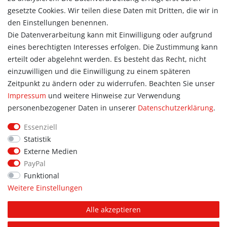
Registrieren
gesetzte Cookies. Wir teilen diese Daten mit Dritten, die wir in
Warenkorb
den Einstellungen benennen.
Zur Kasse
Die Datenverarbeitung kann mit Einwilligung oder aufgrund
eines berechtigten Interesses erfolgen. Die Zustimmung kann
Allgemein
erteilt oder abgelehnt werden. Es besteht das Recht, nicht
Kontakt
einzuwilligen und die Einwilligung zu einem späteren
Datenschutzerklärung
Zeitpunkt zu ändern oder zu widerrufen. Beachten Sie unser
AGB
Impressum
und weitere Hinweise zur Verwendung
Impressum
personenbezogener Daten in unserer
Daten­schutz­erklärung
.
Information
Essenziell
Informationen für Vereine
Statistik
Informationen zur Beflockung
Externe Medien
Newsletter-Anmeldung
PayPal
Funktional
Weitere Einstellungen
© Copyright 2026 | Alle Rechte vorbehalten. Sport Hoffmann.
Alle akzeptieren
Unsere Shopmarken: PUMA, addidas, JAKO, erima.