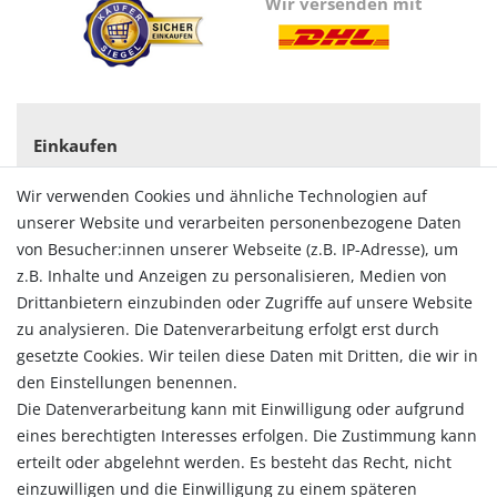
Wir versenden mit
Einkaufen
Zahlungsarten
Wir verwenden Cookies und ähnliche Technologien auf
Versandarten & -kosten
unserer Website und verarbeiten personenbezogene Daten
Widerrufsrecht
von Besucher:innen unserer Webseite (z.B. IP-Adresse), um
Vertrag widerrufen
z.B. Inhalte und Anzeigen zu personalisieren, Medien von
Konto
Drittanbietern einzubinden oder Zugriffe auf unsere Website
Login
zu analysieren. Die Datenverarbeitung erfolgt erst durch
Registrieren
gesetzte Cookies. Wir teilen diese Daten mit Dritten, die wir in
Warenkorb
den Einstellungen benennen.
Zur Kasse
Die Datenverarbeitung kann mit Einwilligung oder aufgrund
eines berechtigten Interesses erfolgen. Die Zustimmung kann
Allgemein
erteilt oder abgelehnt werden. Es besteht das Recht, nicht
Kontakt
einzuwilligen und die Einwilligung zu einem späteren
Datenschutzerklärung