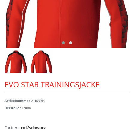
EVO STAR TRAININGSJACKE
Artikelnummer
A-103019
Hersteller
Erima
Farben:
rot/schwarz