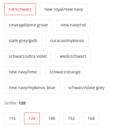
rot/schwarz
new royal/new navy
smaragd/pine grove
new navy/rot
slate grey/gelb
curacao/mykonos
schwarz/ultra violet
weiß/schwarz
new navy/lime
schwarz/orange
new navy/mykonos blue
schwarz/slate grey
Größe:
128
116
128
140
152
164