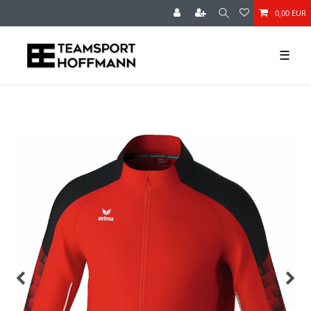
0,00 EUR
☰