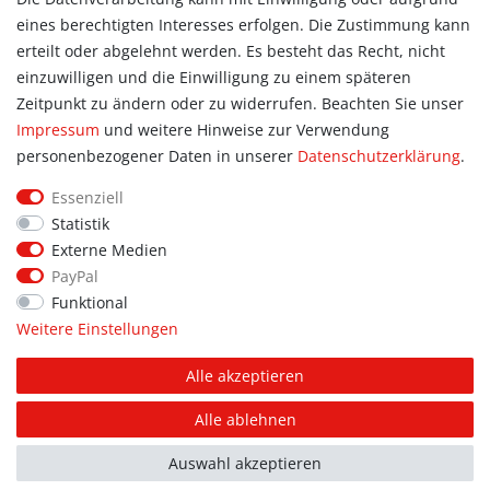
eines berechtigten Interesses erfolgen. Die Zustimmung kann
Allgemein
erteilt oder abgelehnt werden. Es besteht das Recht, nicht
Kontakt
einzuwilligen und die Einwilligung zu einem späteren
Datenschutzerklärung
Zeitpunkt zu ändern oder zu widerrufen. Beachten Sie unser
AGB
Impressum
und weitere Hinweise zur Verwendung
Impressum
personenbezogener Daten in unserer
Daten­schutz­erklärung
.
Information
Essenziell
Informationen für Vereine
Statistik
Informationen zur Beflockung
Externe Medien
Newsletter-Anmeldung
PayPal
Funktional
Weitere Einstellungen
© Copyright 2026 | Alle Rechte vorbehalten. Sport Hoffmann.
Alle akzeptieren
Unsere Shopmarken: PUMA, addidas, JAKO, erima.
Alle ablehnen
FOLGE UNS AUF
FACEBOOK
Auswahl akzeptieren