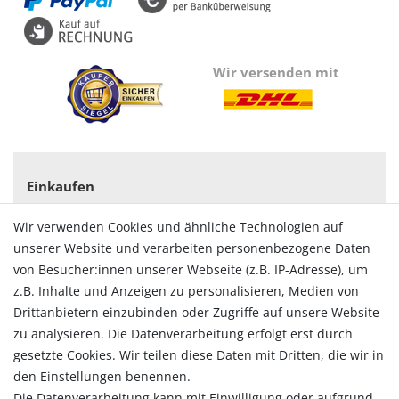
Wir versenden mit
Einkaufen
Zahlungsarten
Wir verwenden Cookies und ähnliche Technologien auf
Versandarten & -kosten
unserer Website und verarbeiten personenbezogene Daten
Widerrufsrecht
von Besucher:innen unserer Webseite (z.B. IP-Adresse), um
Vertrag widerrufen
z.B. Inhalte und Anzeigen zu personalisieren, Medien von
Konto
Drittanbietern einzubinden oder Zugriffe auf unsere Website
Login
zu analysieren. Die Datenverarbeitung erfolgt erst durch
Registrieren
gesetzte Cookies. Wir teilen diese Daten mit Dritten, die wir in
Warenkorb
den Einstellungen benennen.
Zur Kasse
Die Datenverarbeitung kann mit Einwilligung oder aufgrund