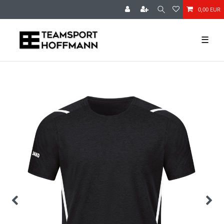
0,00 EUR
☰