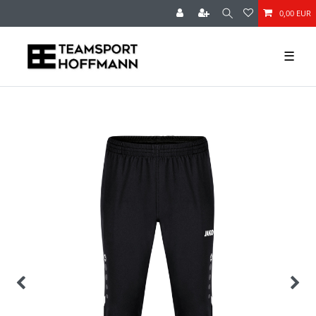
0,00 EUR
☰