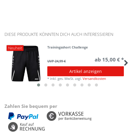
DIESE PRODUKTE KÖNNTEN DICH AUCH INTERESSIEREN
Trainingsshort Challenge
Neuheit
ab 15,00 € *
UVP 24,99 €
Artikel anzeigen
*
inkl. ges. MwSt.
zzgl.
Versandkosten
Zahlen Sie bequem per