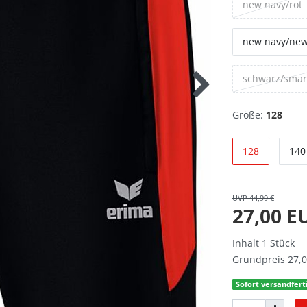
new navy/rot
new navy/new
schwarz/sma
Größe:
128
128
140
UVP 44,99 €
27,00 
Inhalt
1
Stück
Grundpreis
27,0
Sofort versandferti