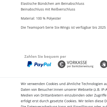
Elastische Bündchen am Beinabschluss
Beinabschluss mit Reißverschluss
Material: 100 % Polyester
Die Teamsport-Serie Six-Wings ist verfügbar bis 2025
Zahlen Sie bequem per
Wir verwenden Cookies und ähnliche Technologien a
Daten von Besucher:innen unserer Webseite (z.B. IP-A
Einkaufen
Konto
Medien von Drittanbietern einzubinden oder Zugriffe
Zahlungsarten
Login
erfolgt erst durch gesetzte Cookies. Wir teilen diese 
Versandarten & -kosten
Registr
Die Datenverarbeitung kann mit Einwilligung oder auf