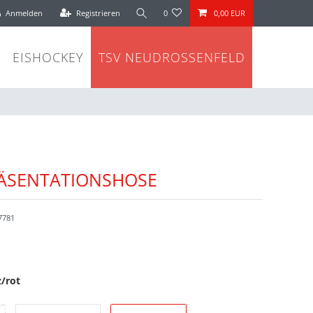
Anmelden
Registrieren
0
0,00 EUR
EISHOCKEY
TSV NEUDROSSENFELD
ÄSENTATIONSHOSE
7781
/rot