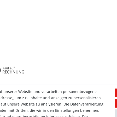
uf unserer Website und verarbeiten personenbezogene
dresse), um z.B. Inhalte und Anzeigen zu personalisieren,
Allgemein
 auf unsere Website zu analysieren. Die Datenverarbeitung
Kontakt
Daten mit Dritten, die wir in den Einstellungen benennen.
ieren
Datenschutzerklärung
grund eines berechtigten Interesses erfolgen. Die