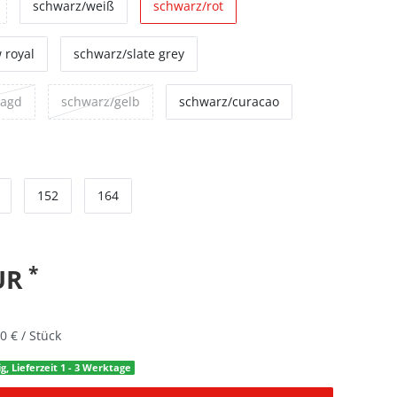
schwarz/weiß
schwarz/rot
 royal
schwarz/slate grey
ragd
schwarz/gelb
schwarz/curacao
152
164
*
EUR
0 € / Stück
g, Lieferzeit 1 - 3 Werktage