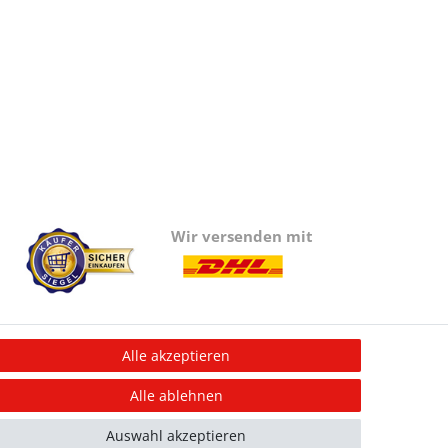
Wir versenden mit
Alle akzeptieren
Information
Alle ablehnen
Informationen für Vereine
Informationen zur Beflockung
Auswahl akzeptieren