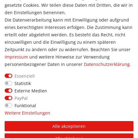
Registrieren
gesetzte Cookies. Wir teilen diese Daten mit Dritten, die wir in
Warenkorb
den Einstellungen benennen.
Zur Kasse
Die Datenverarbeitung kann mit Einwilligung oder aufgrund
eines berechtigten Interesses erfolgen. Die Zustimmung kann
Allgemein
erteilt oder abgelehnt werden. Es besteht das Recht, nicht
Kontakt
einzuwilligen und die Einwilligung zu einem späteren
Datenschutzerklärung
Zeitpunkt zu ändern oder zu widerrufen. Beachten Sie unser
AGB
Impressum
und weitere Hinweise zur Verwendung
Impressum
personenbezogener Daten in unserer
Daten­schutz­erklärung
.
Information
Essenziell
Informationen für Vereine
Statistik
Informationen zur Beflockung
Externe Medien
Newsletter-Anmeldung
PayPal
Funktional
Weitere Einstellungen
© Copyright 2026 | Alle Rechte vorbehalten. Sport Hoffmann.
Alle akzeptieren
Unsere Shopmarken: PUMA, addidas, JAKO, erima.