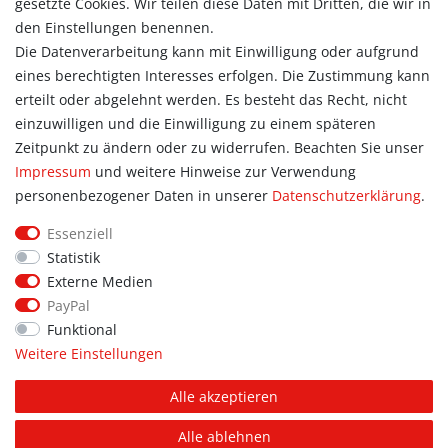
gesetzte Cookies. Wir teilen diese Daten mit Dritten, die wir in
Warenkorb
den Einstellungen benennen.
Zur Kasse
Die Datenverarbeitung kann mit Einwilligung oder aufgrund
eines berechtigten Interesses erfolgen. Die Zustimmung kann
Allgemein
erteilt oder abgelehnt werden. Es besteht das Recht, nicht
Kontakt
einzuwilligen und die Einwilligung zu einem späteren
Datenschutzerklärung
Zeitpunkt zu ändern oder zu widerrufen. Beachten Sie unser
AGB
Impressum
und weitere Hinweise zur Verwendung
Impressum
personenbezogener Daten in unserer
Daten­schutz­erklärung
.
Information
Essenziell
Informationen für Vereine
Statistik
Informationen zur Beflockung
Externe Medien
Newsletter-Anmeldung
PayPal
Funktional
Weitere Einstellungen
© Copyright 2026 | Alle Rechte vorbehalten. Sport Hoffmann.
Alle akzeptieren
Unsere Shopmarken: PUMA, addidas, JAKO, erima.
Alle ablehnen
FOLGE UNS AUF