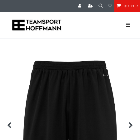
0,00 EUR
☰