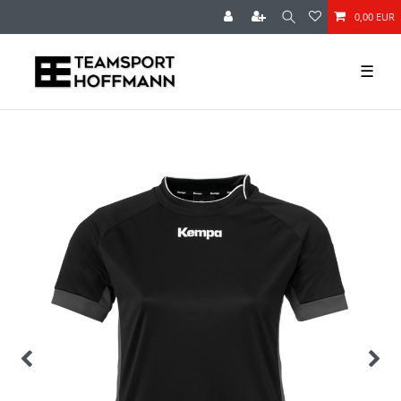
0,00 EUR
☰