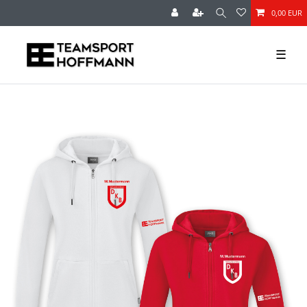
0,00 EUR
☰