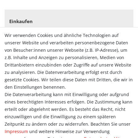
Einkaufen
Zahlungsarten
Wir verwenden Cookies und ähnliche Technologien auf
Versandarten & -kosten
unserer Website und verarbeiten personenbezogene Daten
Widerrufsrecht
von Besucher:innen unserer Webseite (z.B. IP-Adresse), um
Vertrag widerrufen
z.B. Inhalte und Anzeigen zu personalisieren, Medien von
Konto
Drittanbietern einzubinden oder Zugriffe auf unsere Website
Login
zu analysieren. Die Datenverarbeitung erfolgt erst durch
Registrieren
gesetzte Cookies. Wir teilen diese Daten mit Dritten, die wir in
Warenkorb
den Einstellungen benennen.
Zur Kasse
Die Datenverarbeitung kann mit Einwilligung oder aufgrund
eines berechtigten Interesses erfolgen. Die Zustimmung kann
Allgemein
erteilt oder abgelehnt werden. Es besteht das Recht, nicht
Kontakt
einzuwilligen und die Einwilligung zu einem späteren
Datenschutzerklärung
Zeitpunkt zu ändern oder zu widerrufen. Beachten Sie unser
AGB
Impressum
und weitere Hinweise zur Verwendung
Impressum