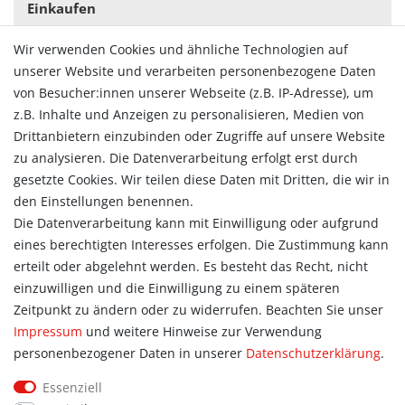
Einkaufen
Zahlungsarten
Wir verwenden Cookies und ähnliche Technologien auf
Versandarten & -kosten
unserer Website und verarbeiten personenbezogene Daten
Widerrufsrecht
von Besucher:innen unserer Webseite (z.B. IP-Adresse), um
Vertrag widerrufen
z.B. Inhalte und Anzeigen zu personalisieren, Medien von
Konto
Drittanbietern einzubinden oder Zugriffe auf unsere Website
Login
zu analysieren. Die Datenverarbeitung erfolgt erst durch
Registrieren
gesetzte Cookies. Wir teilen diese Daten mit Dritten, die wir in
Warenkorb
den Einstellungen benennen.
Zur Kasse
Die Datenverarbeitung kann mit Einwilligung oder aufgrund
eines berechtigten Interesses erfolgen. Die Zustimmung kann
Allgemein
erteilt oder abgelehnt werden. Es besteht das Recht, nicht
Kontakt
einzuwilligen und die Einwilligung zu einem späteren
Datenschutzerklärung
Zeitpunkt zu ändern oder zu widerrufen. Beachten Sie unser
AGB
Impressum
und weitere Hinweise zur Verwendung
Impressum
personenbezogener Daten in unserer
Daten­schutz­erklärung
.
Information
Essenziell
Informationen für Vereine