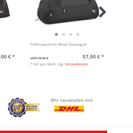
PUMA teamGOAL Wheel Teambag M
PUMA te
,00 € *
57,00 € *
UVP 94,95 €
UVP 104,
*
inkl. ges. MwSt.
zzgl.
Versandkosten
*
inkl. g
Wir versenden mit