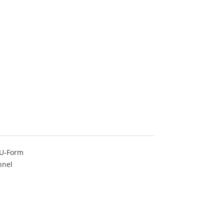
 U-Form
nnel