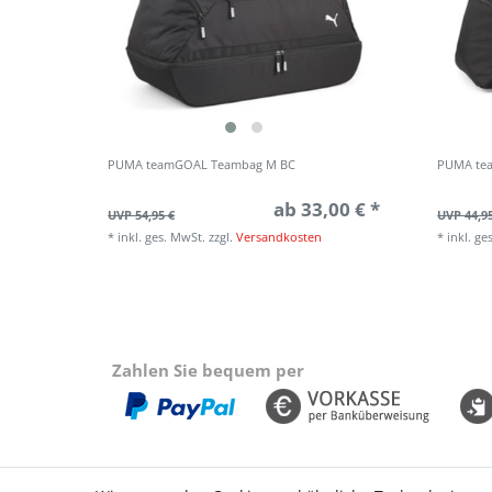
PUMA teamGOAL Teambag M BC
PUMA te
ab 33,00 € *
UVP 54,95 €
UVP 44,9
*
inkl. ges. MwSt.
zzgl.
Versandkosten
*
inkl. ge
Zahlen Sie bequem per