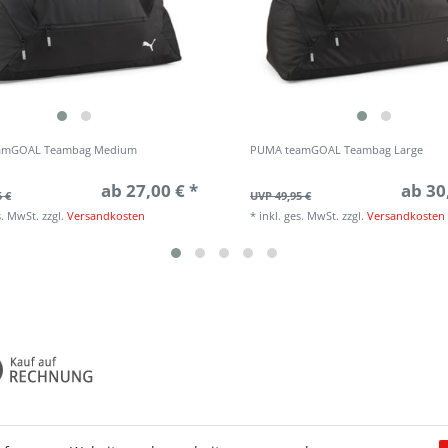
amGOAL Teambag Medium
PUMA teamGOAL Teambag Large
ab 27,00 € *
ab 30
5 €
UVP 49,95 €
s. MwSt.
zzgl.
Versandkosten
*
inkl. ges. MwSt.
zzgl.
Versandkosten