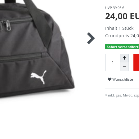
UVP 39,95 €
24,00 
Inhalt
1
Stück
Grundpreis
24,0
Sofort versandferti
Wunschliste
* inkl. ges. MwSt. zzg