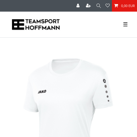
0,00 EUR
☰