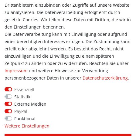
Konto
Drittanbietern einzubinden oder Zugriffe auf unsere Website
Login
zu analysieren. Die Datenverarbeitung erfolgt erst durch
Registrieren
gesetzte Cookies. Wir teilen diese Daten mit Dritten, die wir in
Warenkorb
den Einstellungen benennen.
Zur Kasse
Die Datenverarbeitung kann mit Einwilligung oder aufgrund
eines berechtigten Interesses erfolgen. Die Zustimmung kann
Allgemein
erteilt oder abgelehnt werden. Es besteht das Recht, nicht
Kontakt
einzuwilligen und die Einwilligung zu einem späteren
Datenschutzerklärung
Zeitpunkt zu ändern oder zu widerrufen. Beachten Sie unser
AGB
Impressum
und weitere Hinweise zur Verwendung
Impressum
personenbezogener Daten in unserer
Daten­schutz­erklärung
.
Information
Essenziell
Informationen für Vereine
Statistik
Informationen zur Beflockung
Externe Medien
Newsletter-Anmeldung
PayPal
Funktional
Weitere Einstellungen
© Copyright 2026 | Alle Rechte vorbehalten. Sport Hoffmann.