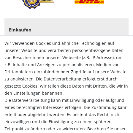
Einkaufen
Zahlungsarten
Wir verwenden Cookies und ähnliche Technologien auf
Versandarten & -kosten
unserer Website und verarbeiten personenbezogene Daten
Widerrufsrecht
von Besucher:innen unserer Webseite (z.B. IP-Adresse), um
Vertrag widerrufen
z.B. Inhalte und Anzeigen zu personalisieren, Medien von
Konto
Drittanbietern einzubinden oder Zugriffe auf unsere Website
Login
zu analysieren. Die Datenverarbeitung erfolgt erst durch
Registrieren
gesetzte Cookies. Wir teilen diese Daten mit Dritten, die wir in
Warenkorb
den Einstellungen benennen.
Zur Kasse
Die Datenverarbeitung kann mit Einwilligung oder aufgrund
eines berechtigten Interesses erfolgen. Die Zustimmung kann
Allgemein
erteilt oder abgelehnt werden. Es besteht das Recht, nicht
Kontakt
einzuwilligen und die Einwilligung zu einem späteren
Datenschutzerklärung
Zeitpunkt zu ändern oder zu widerrufen. Beachten Sie unser
AGB