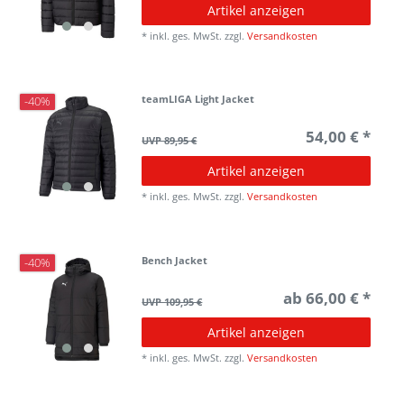
Artikel anzeigen
*
inkl. ges. MwSt.
zzgl.
Versandkosten
teamLIGA Light Jacket
-40%
54,00 € *
UVP 89,95 €
Artikel anzeigen
*
inkl. ges. MwSt.
zzgl.
Versandkosten
Bench Jacket
-40%
ab 66,00 € *
UVP 109,95 €
Artikel anzeigen
*
inkl. ges. MwSt.
zzgl.
Versandkosten