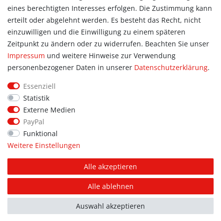
eines berechtigten Interesses erfolgen. Die Zustimmung kann
Allgemein
erteilt oder abgelehnt werden. Es besteht das Recht, nicht
Kontakt
einzuwilligen und die Einwilligung zu einem späteren
Datenschutzerklärung
Zeitpunkt zu ändern oder zu widerrufen. Beachten Sie unser
AGB
Impressum
und weitere Hinweise zur Verwendung
Impressum
personenbezogener Daten in unserer
Daten­schutz­erklärung
.
Information
Essenziell
Informationen für Vereine
Statistik
Informationen zur Beflockung
Externe Medien
Newsletter-Anmeldung
PayPal
Funktional
Weitere Einstellungen
© Copyright 2026 | Alle Rechte vorbehalten. Sport Hoffmann.
Alle akzeptieren
Unsere Shopmarken: PUMA, addidas, JAKO, erima.
Alle ablehnen
FOLGE UNS AUF
FACEBOOK
Auswahl akzeptieren