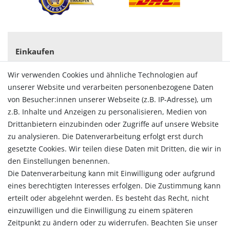
Einkaufen
Zahlungsarten
Wir verwenden Cookies und ähnliche Technologien auf
Versandarten & -kosten
unserer Website und verarbeiten personenbezogene Daten
Widerrufsrecht
von Besucher:innen unserer Webseite (z.B. IP-Adresse), um
Vertrag widerrufen
z.B. Inhalte und Anzeigen zu personalisieren, Medien von
Konto
Drittanbietern einzubinden oder Zugriffe auf unsere Website
Login
zu analysieren. Die Datenverarbeitung erfolgt erst durch
Registrieren
gesetzte Cookies. Wir teilen diese Daten mit Dritten, die wir in
Warenkorb
den Einstellungen benennen.
Zur Kasse
Die Datenverarbeitung kann mit Einwilligung oder aufgrund
eines berechtigten Interesses erfolgen. Die Zustimmung kann
Allgemein
erteilt oder abgelehnt werden. Es besteht das Recht, nicht
Kontakt
einzuwilligen und die Einwilligung zu einem späteren
Datenschutzerklärung
Zeitpunkt zu ändern oder zu widerrufen. Beachten Sie unser
AGB